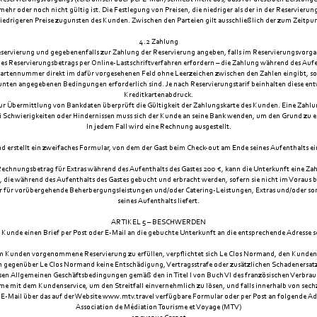
 oder noch nicht gültig ist. Die Festlegung von Preisen, die niedriger als der in der Reservierun
edrigeren Preise zugunsten des Kunden. Zwischen den Parteien gilt ausschließlich der zum Zeitpun
4.2 Zahlung
servierung und gegebenenfalls zur Zahlung der Reservierung angeben, falls im Reservierungsvorgan
 des Reservierungsbetrags per Online-Lastschriftverfahren erfordern – die Zahlung während des Auf
Kartennummer direkt im dafür vorgesehenen Feld ohne Leerzeichen zwischen den Zahlen eingibt, so
unten angegebenen Bedingungen erforderlich sind. Je nach Reservierungstarif beinhalten diese en
Kreditkartenabdruck.
r Übermittlung von Bankdaten überprüft die Gültigkeit der Zahlungskarte des Kunden. Eine Zahlun
ei Schwierigkeiten oder Hindernissen muss sich der Kunde an seine Bank wenden, um den Grund zu e
In jedem Fall wird eine Rechnung ausgestellt.
 erstellt ein zweifaches Formular, von dem der Gast beim Check-out am Ende seines Aufenthalts ei
Rechnungsbetrag für Extras während des Aufenthalts des Gastes 200 €, kann die Unterkunft eine Za
en, die während des Aufenthalts des Gastes gebucht und erbracht werden, sofern sie nicht im Voraus
er für vorübergehende Beherbergungsleistungen und/oder Catering-Leistungen, Extras und/oder so
seines Aufenthalts liefert.
ARTIKEL 5 – BESCHWERDEN
nde einen Brief per Post oder E-Mail an die gebuchte Unterkunft an die entsprechende Adresse s
m Kunden vorgenommene Reservierung zu erfüllen, verpflichtet sich Le Clos Normand, den Kunden s
 gegenüber Le Clos Normand keine Entschädigung, Vertragsstrafe oder zusätzlichen Schadenersatz
iesen Allgemeinen Geschäftsbedingungen gemäß den in Titel I von Buch VI des französischen Verbra
 mit dem Kundenservice, um den Streitfall einvernehmlich zu lösen, und falls innerhalb von sechz
E-Mail über das auf der Website www.mtv.travel verfügbare Formular oder per Post an folgende Ad
Association de Médiation Tourisme et Voyage (MTV)