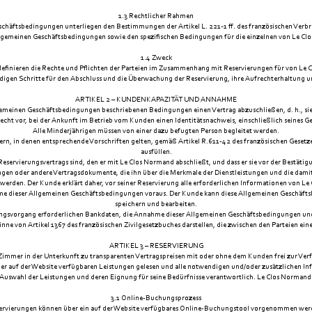
1.3 Rechtlicher Rahmen
chäftsbedingungen unterliegen den Bestimmungen der Artikel L. 221-1 ff. des französischen Verb
llgemeinen Geschäftsbedingungen sowie den spezifischen Bedingungen für die einzelnen von Le C
1.4 Zweck
efinieren die Rechte und Pflichten der Parteien im Zusammenhang mit Reservierungen für von Le 
gen Schritte für den Abschluss und die Überwachung der Reservierung, ihre Aufrechterhaltung un
ARTIKEL 2 – KUNDENKAPAZITÄT UND ANNAHME
gemeinen Geschäftsbedingungen beschriebenen Bedingungen einen Vertrag abzuschließen, d. h., sie
echt vor, bei der Ankunft im Betrieb vom Kunden einen Identitätsnachweis, einschließlich seines G
Alle Minderjährigen müssen von einer dazu befugten Person begleitet werden.
n, in denen entsprechende Vorschriften gelten, gemäß Artikel R.611-42 des französischen Gesetzes
ausfüllen.
servierungsvertrags sind, den er mit Le Clos Normand abschließt, und dass er sie vor der Bestätigu
ngen oder andere Vertragsdokumente, die ihn über die Merkmale der Dienstleistungen und die dam
t werden. Der Kunde erklärt daher, vor seiner Reservierung alle erforderlichen Informationen von L
ahme dieser Allgemeinen Geschäftsbedingungen voraus. Der Kunde kann diese Allgemeinen Geschäft
speichern und bearbeiten.
erungsvorgang erforderlichen Bankdaten, die Annahme dieser Allgemeinen Geschäftsbedingungen und 
inne von Artikel 1367 des französischen Zivilgesetzbuches darstellen, die zwischen den Parteien einer
ARTIKEL 3 – RESERVIERUNG
Zimmer in der Unterkunft zu transparenten Vertragspreisen mit oder ohne dem Kunden frei zur Ver
er auf der Website verfügbaren Leistungen gelesen und alle notwendigen und/oder zusätzlichen Info
ie Auswahl der Leistungen und deren Eignung für seine Bedürfnisse verantwortlich. Le Clos Norman
3.1 Online-Buchungsprozess
ervierungen können über ein auf der Website verfügbares Online-Buchungstool vorgenommen wer