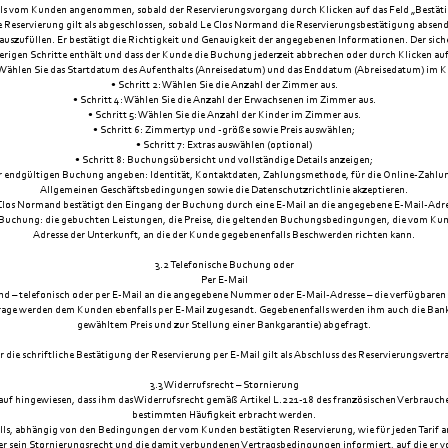
 als vom Kunden angenommen, sobald der Reservierungsvorgang durch Klicken auf das Feld „Bestätig
e Reservierung gilt als abgeschlossen, sobald Le Clos Normand die Reservierungsbestätigung absend
 auszufüllen. Er bestätigt die Richtigkeit und Genauigkeit der angegebenen Informationen. Der sic
erigen Schritte enthält und dass der Kunde die Buchung jederzeit abbrechen oder durch Klicken a
: Wählen Sie das Startdatum des Aufenthalts (Anreisedatum) und das Enddatum (Abreisedatum) im K
• Schritt 2: Wählen Sie die Anzahl der Zimmer aus.
• Schritt 4: Wählen Sie die Anzahl der Erwachsenen im Zimmer aus.
• Schritt 5: Wählen Sie die Anzahl der Kinder im Zimmer aus.
• Schritt 6: Zimmertyp und -größe sowie Preis auswählen;
• Schritt 7: Extras auswählen (optional)
• Schritt 8: Buchungsübersicht und vollständige Details anzeigen;
ur endgültigen Buchung angeben: Identität, Kontaktdaten, Zahlungsmethode, für die Online-Zahl
Allgemeinen Geschäftsbedingungen sowie die Datenschutzrichtlinie akzeptieren.
Clos Normand bestätigt den Eingang der Buchung durch eine E-Mail an die angegebene E-Mail-Adre
uchung: die gebuchten Leistungen, die Preise, die geltenden Buchungsbedingungen, die vom Kun
Adresse der Unterkunft, an die der Kunde gegebenenfalls Beschwerden richten kann.
3.2 Telefonische Buchung oder
Per E-Mail
and – telefonisch oder per E-Mail an die angegebene Nummer oder E-Mail-Adresse – die verfügbaren
ge werden dem Kunden ebenfalls per E-Mail zugesandt. Gegebenenfalls werden ihm auch die Bankd
gewähltem Preis und zur Stellung einer Bankgarantie) abgefragt.
 die schriftliche Bestätigung der Reservierung per E-Mail gilt als Abschluss des Reservierungsvertr
3.3 Widerrufsrecht – Stornierung
uf hingewiesen, dass ihm das Widerrufsrecht gemäß Artikel L.221-18 des französischen Verbrauch
bestimmten Häufigkeit erbracht werden.
abhängig von den Bedingungen der vom Kunden bestätigten Reservierung, wie für jeden Tarif ange
 über sein Stornierungsrecht und die damit verbundenen Vertragsbedingungen informiert, auf die er