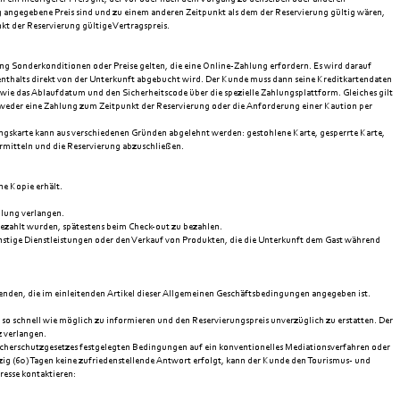
g angegebene Preis sind und zu einem anderen Zeitpunkt als dem der Reservierung gültig wären,
kt der Reservierung gültige Vertragspreis.
g Sonderkonditionen oder Preise gelten, die eine Online-Zahlung erfordern. Es wird darauf
enthalts direkt von der Unterkunft abgebucht wird. Der Kunde muss dann seine Kreditkartendaten
wie das Ablaufdatum und den Sicherheitscode über die spezielle Zahlungsplattform. Gleiches gilt
tweder eine Zahlung zum Zeitpunkt der Reservierung oder die Anforderung einer Kaution per
gskarte kann aus verschiedenen Gründen abgelehnt werden: gestohlene Karte, gesperrte Karte,
rmitteln und die Reservierung abzuschließen.
ne Kopie erhält.
hlung verlangen.
 bezahlt wurden, spätestens beim Check-out zu bezahlen.
nstige Dienstleistungen oder den Verkauf von Produkten, die die Unterkunft dem Gast während
enden, die im einleitenden Artikel dieser Allgemeinen Geschäftsbedingungen angegeben ist.
o schnell wie möglich zu informieren und den Reservierungspreis unverzüglich zu erstatten. Der
 verlangen.
ucherschutzgesetzes festgelegten Bedingungen auf ein konventionelles Mediationsverfahren oder
ig (60) Tagen keine zufriedenstellende Antwort erfolgt, kann der Kunde den Tourismus- und
resse kontaktieren: