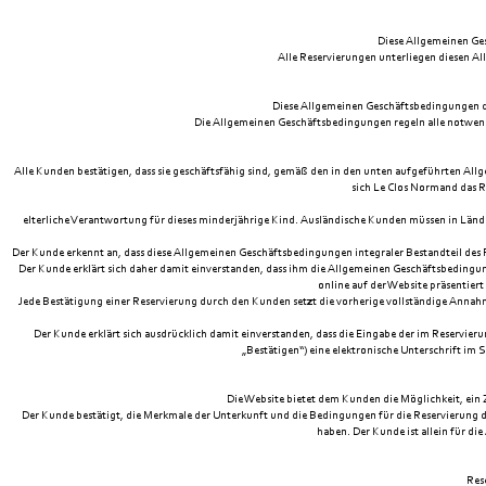
Diese Allgemeinen Ges
Alle Reservierungen unterliegen diesen A
Diese Allgemeinen Geschäftsbedingungen d
Die Allgemeinen Geschäftsbedingungen regeln alle notwendi
Alle Kunden bestätigen, dass sie geschäftsfähig sind, gemäß den in den unten aufgeführten All
sich Le Clos Normand das R
elterliche Verantwortung für dieses minderjährige Kind. Ausländische Kunden müssen in Länder
Der Kunde erkennt an, dass diese Allgemeinen Geschäftsbedingungen integraler Bestandteil des Re
Der Kunde erklärt sich daher damit einverstanden, dass ihm die Allgemeinen Geschäftsbedingu
online auf der Website präsentier
Jede Bestätigung einer Reservierung durch den Kunden setzt die vorherige vollständige Ann
Der Kunde erklärt sich ausdrücklich damit einverstanden, dass die Eingabe der im Reservi
„Bestätigen“) eine elektronische Unterschrift im S
Die Website bietet dem Kunden die Möglichkeit, ein 
Der Kunde bestätigt, die Merkmale der Unterkunft und die Bedingungen für die Reservierung d
haben. Der Kunde ist allein für d
Res