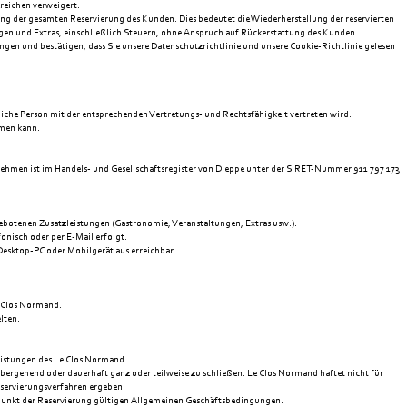
reichen verweigert.
ung der gesamten Reservierung des Kunden. Dies bedeutet die Wiederherstellung der reservierten
gen und Extras, einschließlich Steuern, ohne Anspruch auf Rückerstattung des Kunden.
en und bestätigen, dass Sie unsere Datenschutzrichtlinie und unsere Cookie-Richtlinie gelesen
liche Person mit der entsprechenden Vertretungs- und Rechtsfähigkeit vertreten wird.
hmen kann.
nehmen ist im Handels- und Gesellschaftsregister von Dieppe unter der SIRET-Nummer 911 797 173
ebotenen Zusatzleistungen (Gastronomie, Veranstaltungen, Extras usw.).
onisch oder per E-Mail erfolgt.
Desktop-PC oder Mobilgerät aus erreichbar.
e Clos Normand.
lten.
istungen des Le Clos Normand.
ergehend oder dauerhaft ganz oder teilweise zu schließen. Le Clos Normand haftet nicht für
eservierungsverfahren ergeben.
itpunkt der Reservierung gültigen Allgemeinen Geschäftsbedingungen.