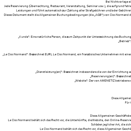
Bei Nichtvorlage e
Jede Reservierung (Übernachtung, Restaurant, Veranstaltung, Seminar usw.), die aufgrund fehle
Leistungen und führt automatisch zur Zahlung aller Strafgebühren und/oder Gebühren 
Dieses Dokument stellt die Allgemeinen Buchungsbedingungen (die „AGB“) von Clos Normand dar.
„Kunde“: Eine natürliche Person, die zum Zeitpunkt der Unterzeichnung des Buchungsv
„Betrieb“
„Le Clos Normand“: Bezeichnet EURL Le Clos Normand, ein französisches Unternehmen mit einem K
„Dienstleistung(en)“: Bezeichnet insbesondere die von der Einrichtung
„Reservierung(en)“: Bezeichnet
„Website“: Der von AMENETIZ betriebene el
Diese Allgemei
Für 
Diese Allgemeinen Geschäftsb
Le Clos Normand behält sich das Recht vor, die Unterkünfte, die Website, den Online-Reser
Schäden jeglicher Art, die si
Le Clos Normand behält sich das Recht vor, diese Allgemeinen Gesch