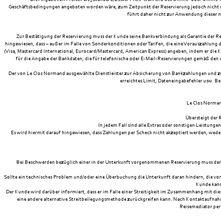
Geschäftsbedingungen angeboten worden wäre, zum Zeitpunkt der Reservierung jedoch nicht mehr
führt daher nicht zur Anwendung dieser ni
Zur Bestätigung der Reservierung muss der Kunde seine Bankverbindung als Garantie der Re
hingewiesen, dass – außer im Falle von Sonderkonditionen oder Tarifen, die eine Vorauszahlung
(Visa, Mastercard International, Eurocard/Mastercard, American Express) angeben, indem er die 
für die Angabe der Bankdaten, die für telefonische oder E-Mail-Reservierungen gemäß den 
Der von Le Clos Normand ausgewählte Dienstleister zur Absicherung von Bankzahlungen und zu
erreichtes Limit, Dateneingabefehler usw. B
Le Clos Normand
Übersteigt der 
In jedem Fall sind alle Extras oder sonstigen Leistung
Es wird hiermit darauf hingewiesen, dass Zahlungen per Scheck nicht akzeptiert werden, wed
Bei Beschwerden bezüglich einer in der Unterkunft vorgenommenen Reservierung muss der Ku
Sollte ein technisches Problem und/oder eine Überbuchung die Unterkunft daran hindern, die vo
Kunde kann
Der Kunde wird darüber informiert, dass er im Falle einer Streitigkeit im Zusammenhang mit d
eine andere alternative Streitbeilegungsmethode zurückgreifen kann. Nach Kontaktaufnahme
Reisemediator per 