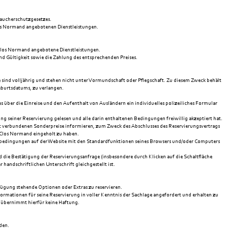
raucherschutzgesetzes.
los Normand angebotenen Dienstleistungen.
Clos Normand angebotene Dienstleistungen.
d Gültigkeit sowie die Zahlung des entsprechenden Preises.
 sind volljährig und stehen nicht unter Vormundschaft oder Pflegschaft. Zu diesem Zweck behält
eburtsdatums, zu verlangen.
 über die Einreise und den Aufenthalt von Ausländern ein individuelles polizeiliches Formular
ng seiner Reservierung gelesen und alle darin enthaltenen Bedingungen freiwillig akzeptiert hat.
it verbundenen Sonderpreise informieren, zum Zweck des Abschlusses des Reservierungsvertrags
e Clos Normand eingeholt zu haben.
sbedingungen auf der Website mit den Standardfunktionen seines Browsers und/oder Computers
die Bestätigung der Reservierungsanfrage (insbesondere durch Klicken auf die Schaltfläche
 handschriftlichen Unterschrift gleichgestellt ist.
fügung stehende Optionen oder Extras zu reservieren.
rmationen für seine Reservierung in voller Kenntnis der Sachlage angefordert und erhalten zu
d übernimmt hierfür keine Haftung.
den.