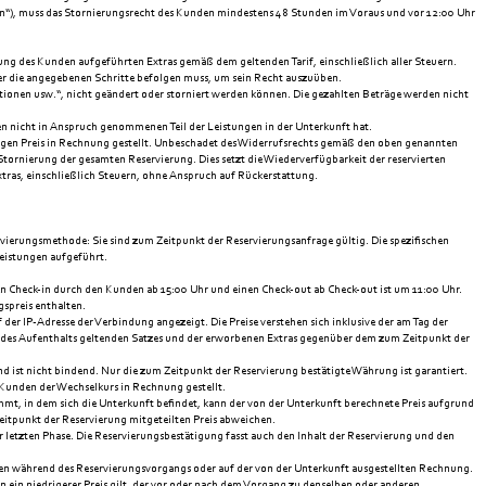
sen“), muss das Stornierungsrecht des Kunden mindestens 48 Stunden im Voraus und vor 12:00 Uhr
ung des Kunden aufgeführten Extras gemäß dem geltenden Tarif, einschließlich aller Steuern.
o er die angegebenen Schritte befolgen muss, um sein Recht auszuüben.
onen usw.“, nicht geändert oder storniert werden können. Die gezahlten Beträge werden nicht
en nicht in Anspruch genommenen Teil der Leistungen in der Unterkunft hat.
igen Preis in Rechnung gestellt. Unbeschadet des Widerrufsrechts gemäß den oben genannten
tornierung der gesamten Reservierung. Dies setzt die Wiederverfügbarkeit der reservierten
tras, einschließlich Steuern, ohne Anspruch auf Rückerstattung.
vierungsmethode: Sie sind zum Zeitpunkt der Reservierungsanfrage gültig. Die spezifischen
Leistungen aufgeführt.
nen Check-in durch den Kunden ab 15:00 Uhr und einen Check-out ab Check-out ist um 11:00 Uhr.
gspreis enthalten.
r IP-Adresse der Verbindung angezeigt. Die Preise verstehen sich inklusive der am Tag der
 des Aufenthalts geltenden Satzes und der erworbenen Extras gegenüber dem zum Zeitpunkt der
st nicht bindend. Nur die zum Zeitpunkt der Reservierung bestätigte Währung ist garantiert.
Kunden der Wechselkurs in Rechnung gestellt.
mmt, in dem sich die Unterkunft befindet, kann der von der Unterkunft berechnete Preis aufgrund
tpunkt der Reservierung mitgeteilten Preis abweichen.
 letzten Phase. Die Reservierungsbestätigung fasst auch den Inhalt der Reservierung und den
n während des Reservierungsvorgangs oder auf der von der Unterkunft ausgestellten Rechnung.
en ein niedrigerer Preis gilt, der vor oder nach dem Vorgang zu denselben oder anderen