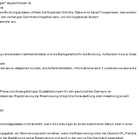
en“ abgeschlossen ist.
et.
here Buchungsprozess umfasst die folgenden Schritte. Dabei wird darauf hingewiesen, dass erstens
uf den vorherigen Schritt zurückgehen kann, um die Angaben zu ändern:
alender aus.
ung verwendete Kreditkartendaten und die Bankgarantie für die Buchung. Außerdem muss er diese
sse.
den zuvor akzeptiert wurden, die Aufenthaltsdaten, Informationen zum Kundenservice sowie die
 Preise und die zugehörigen Zusatzleistungen für den gewünschten Zeitraum an.
aten zur Registrierung der Reservierung (mögliche Vorauszahlung oder Anzahlung je nach
ags.
erschutzgesetzes nicht zusteht, wenn die Leistungen an einem bestimmten Datum oder in einer
geben, ein Stornierungsrecht vorsehen, wenn die Reservierung unter der Überschrift „Flexible
 vor der Bestätigung seiner Reservierung und auch in der von Le Clos Normand gesendeten