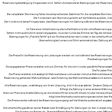
Reservierungsbestätigung hingewiesen wird. Sofern die besonderen Bedingungen der Reservierung
Bei verspäteter Stornierung fallen die entsprechenden Gebühren für die verspätete Stornier
Der Kunde kann sein Stornierungsrecht auf der Website ausüben, indem
Der Kunde wird darauf hingewiesen, dass Reservierungen mit Zahlung während des Reservierun
Im Falle einer Unterbrechung des Aufenthalts wird der volle Reservierungs
Sofern nicht ausdrücklich anders angegeben, muss der Kunde das Zimmer am Tag der Abreise
Bedingungen für „Flexible Tarife“ gilt ein Nichterscheinen des Kunden in der Unterkunft 
Übernachtung(en) voraus und führt automatisch zur Zahlung alle
Die Preise für die Reservierung von Leistungen werden vor und während des Reservierungsv
Preisbedingungen für 
Die angegebenen Preise verstehen sich pro Zimmer, für die vom Kunden gewählte Personenzahl u
Die für jeden Pre
Die Preise verstehen sich zuzüglich Mehrwertsteuer und werden inklusive Mehrwertsteuer z
Reservierung geltenden Mehrwertsteuer. Jede Änderung des Mehrwertsteuersatzes wird automat
Alle Reservierungen, unabhängig von ihrem Ursprung, sind in Euro zu zahlen. Die zum Zeitpu
Erfolgt die Zahlung in einer anderen Währun
Wenn ein Preis eine direkte Zahlung an die Unterkunft bei Ankunft (Check-in) oder Abreise (Che
möglicher Wechselkursschwankungen zwischen dem Reser
Die Preise werden während des Reservierungsvorgangs auf der Website systematisch angezeigt
Die Unterkünfte gewähren keinen Rabatt oder Ermäßigung für Zahlungen vor den in diesen All
Die Angabe von Preisen als „Standard/Bester Preis“ während des Online- oder Offline-R