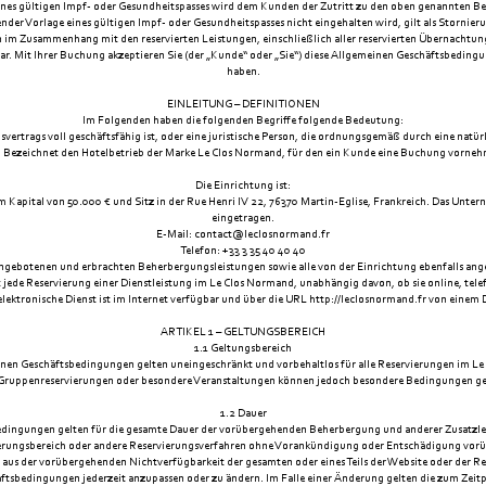
ines gültigen Impf- oder Gesundheitspasses wird dem Kunden der Zutritt zu den oben genannten Be
nder Vorlage eines gültigen Impf- oder Gesundheitspasses nicht eingehalten wird, gilt als Stornier
im Zusammenhang mit den reservierten Leistungen, einschließlich aller reservierten Übernachtun
 Mit Ihrer Buchung akzeptieren Sie (der „Kunde“ oder „Sie“) diese Allgemeinen Geschäftsbedingung
haben.
EINLEITUNG – DEFINITIONEN
Im Folgenden haben die folgenden Begriffe folgende Bedeutung:
ertrags voll geschäftsfähig ist, oder eine juristische Person, die ordnungsgemäß durch eine natür
: Bezeichnet den Hotelbetrieb der Marke Le Clos Normand, für den ein Kunde eine Buchung vorne
Die Einrichtung ist:
apital von 50.000 € und Sitz in der Rue Henri IV 22, 76370 Martin-Eglise, Frankreich. Das Unter
eingetragen.
E-Mail:
contact@leclosnormand.fr
Telefon: +33 3 35 40 40 40
 angebotenen und erbrachten Beherbergungsleistungen sowie alle von der Einrichtung ebenfalls ang
 jede Reservierung einer Dienstleistung im Le Clos Normand, unabhängig davon, ob sie online, telef
ektronische Dienst ist im Internet verfügbar und über die URL http://leclosnormand.fr von einem 
ARTIKEL 1 – GELTUNGSBEREICH
1.1 Geltungsbereich
nen Geschäftsbedingungen gelten uneingeschränkt und vorbehaltlos für alle Reservierungen im L
Gruppenreservierungen oder besondere Veranstaltungen können jedoch besondere Bedingungen ge
1.2 Dauer
edingungen gelten für die gesamte Dauer der vorübergehenden Beherbergung und anderer Zusatzle
vierungsbereich oder andere Reservierungsverfahren ohne Vorankündigung oder Entschädigung vorüb
ch aus der vorübergehenden Nichtverfügbarkeit der gesamten oder eines Teils der Website oder der R
äftsbedingungen jederzeit anzupassen oder zu ändern. Im Falle einer Änderung gelten die zum Ze