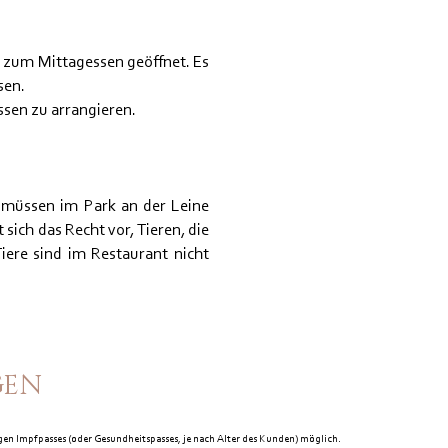
 zum Mittagessen geöffnet. Es
sen.
sen zu arrangieren.
e müssen im Park an der Leine
ich das Recht vor, Tieren, die
Tiere sind im Restaurant nicht
GEN
gen Impfpasses (oder Gesundheitspasses, je nach Alter des Kunden) möglich.