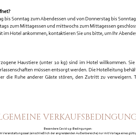
ffnet?
tag bis Sonntag zum Abendessen und von Donnerstag bis Sonntag
stags zum Mittagessen und mittwochs zum Mittagessen geschlos
t im Hotel ankommen, kontaktieren Sie uns bitte, um Ihr Abendes
erzogene Haustiere (unter 10 kg) sind im Hotel willkommen. Si
rlassenschaften müssen entsorgt werden. Die Hotelleitung behält s
oder die Ruhe anderer Gäste stören, den Zutritt zu verweigern. 
LGEMEINE VERKAUFSBEDINGUN
Besondere Covid-19-Bedingungen:
m Veranstaltungssaal (einschließlich der angrenzenden Außenbereiche) nur mit Vorlage eines gülti