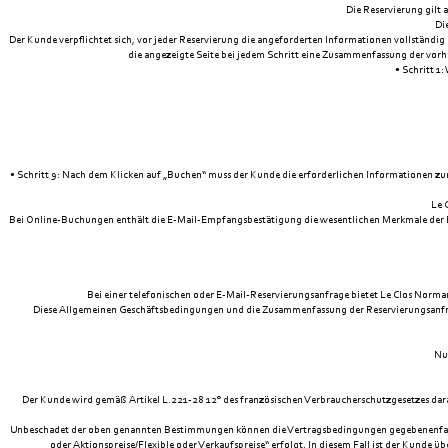
Die Reservierung gilt
Di
Der Kunde verpflichtet sich, vor jeder Reservierung die angeforderten Informationen vollständig
die angezeigte Seite bei jedem Schritt eine Zusammenfassung der vorh
• Schritt 1
• Schritt 9: Nach dem Klicken auf „Buchen“ muss der Kunde die erforderlichen Informationen z
Le 
Bei Online-Buchungen enthält die E-Mail-Empfangsbestätigung die wesentlichen Merkmale der B
Bei einer telefonischen oder E-Mail-Reservierungsanfrage bietet Le Clos Norm
Diese Allgemeinen Geschäftsbedingungen und die Zusammenfassung der Reservierungsanfra
Nur
Der Kunde wird gemäß Artikel L.221-28 12° des französischen Verbraucherschutzgesetzes dara
Unbeschadet der oben genannten Bestimmungen können die Vertragsbedingungen gegebenenfalls, 
oder Aktionspreise/Flexible oder Verkaufspreise“ erfolgt. In diesem Fall ist der Kunde