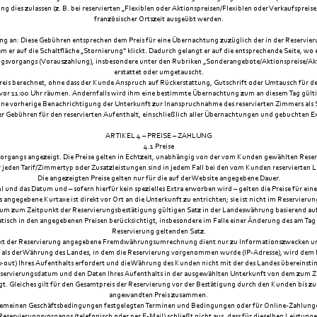
 dies zulassen (z. B. bei reservierten „Flexiblen oder Aktionspreisen/Flexiblen oder Verkaufsprei
französischer Ortszeit ausgeübt werden.
ung an: Diese Gebühren entsprechen dem Preis für eine Übernachtung zuzüglich der in der Reservier
 er auf die Schaltfläche „Stornierung“ klickt. Dadurch gelangt er auf die entsprechende Seite, w
gsvorgangs (Vorauszahlung), insbesondere unter den Rubriken „Sonderangebote/Aktionspreise/Akti
erstattet oder umgetauscht.
preis berechnet, ohne dass der Kunde Anspruch auf Rückerstattung, Gutschrift oder Umtausch für d
 vor 11:00 Uhr räumen. Andernfalls wird ihm eine bestimmte Übernachtung zum an diesem Tag gült
ohne vorherige Benachrichtigung der Unterkunft zur Inanspruchnahme des reservierten Zimmers als S
r Gebühren für den reservierten Aufenthalt, einschließlich aller Übernachtungen und gebuchten Ex
ARTIKEL 4 – PREISE – ZAHLUNG
4.1 Preise
organgs angezeigt. Die Preise gelten in Echtzeit, unabhängig von der vom Kunden gewählten Reser
jeden Tarif/Zimmertyp oder Zusatzleistungen sind in jedem Fall bei den vom Kunden reservierten 
Die angezeigten Preise gelten nur für die auf der Website angegebene Dauer.
nd das Datum und – sofern hierfür kein spezielles Extra erworben wird – gelten die Preise für ei
is angegebene Kurtaxe ist direkt vor Ort an die Unterkunft zu entrichten; sie ist nicht im Reservierun
um zum Zeitpunkt der Reservierungsbestätigung gültigen Satz in der Landeswährung basierend auf de
isch in den angegebenen Preisen berücksichtigt, insbesondere im Falle einer Änderung des am Tag
Reservierung geltenden Satz.
nkt der Reservierung angegebene Fremdwährungsumrechnung dient nur zu Informationszwecken und i
g als der Währung des Landes, in dem die Reservierung vorgenommen wurde (IP-Adresse), wird dem 
ck-out) Ihres Aufenthalts erfordert und die Währung des Kunden nicht mit der des Landes übereinsti
vierungsdatum und den Daten Ihres Aufenthalts in der ausgewählten Unterkunft von dem zum Zei
. Gleiches gilt für den Gesamtpreis der Reservierung vor der Bestätigung durch den Kunden bis zur
angewandten Preis zusammen.
gemeinen Geschäftsbedingungen festgelegten Terminen und Bedingungen oder für Online-Zahlunge
eservierungsvorgangs (telefonisch oder per E-Mail) schließt nicht aus, dass für dieselben Leistung