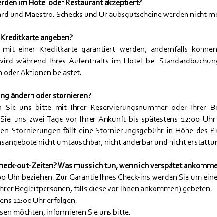
den im Hotel oder Restaurant akzeptiert?
ard und Maestro. Schecks und Urlaubsgutscheine werden nicht me
 Kreditkarte angeben?
mit einer Kreditkarte garantiert werden, andernfalls können
wird während Ihres Aufenthalts im Hotel bei Standardbuchung
oder Aktionen belastet.
ung ändern oder stornieren?
 Sie uns bitte mit Ihrer Reservierungsnummer oder Ihrer B
ie uns zwei Tage vor Ihrer Ankunft bis spätestens 12:00 Uhr 
en Stornierungen fällt eine Stornierungsgebühr in Höhe des P
onsangebote nicht umtauschbar, nicht änderbar und nicht erstattu
Check-out-Zeiten? Was muss ich tun, wenn ich verspätet ankomm
0 Uhr beziehen. Zur Garantie Ihres Check-ins werden Sie um eine
Ihrer Begleitpersonen, falls diese vor Ihnen ankommen) gebeten.
ens 11:00 Uhr erfolgen.
sen möchten, informieren Sie uns bitte.