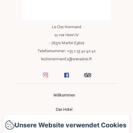
Le Clos Normand
22 rue Henri IV
- 76370 Martin Eglise
Telefonnummer: +33 2 35 40 40 40
leclosnormand2@wanadoo.fr
Willkommen
Das Hotel
Unsere Website verwendet Cookies
Das Restaurant