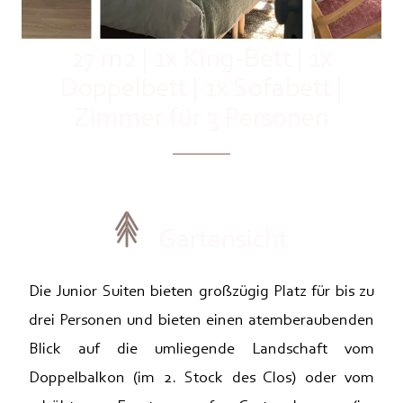
27 m2
|
1x King-Bett
|
1x
Doppelbett
|
1x Sofabett
|
Zimmer für 3 Personen
Gartensicht
Die Junior Suiten bieten großzügig Platz für bis zu
drei Personen und bieten einen atemberaubenden
Blick auf die umliegende Landschaft vom
Doppelbalkon (im 2. Stock des Clos) oder vom