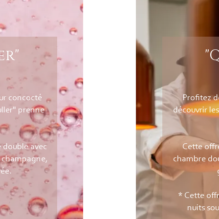
er"
"
our concocté
Profitez 
uller" prenne
découvrir les
 double avec
Cette offr
de champagne,
chambre doub
vée.
* Cette off
nuits so