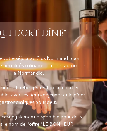
QUI DORT DÎNE"
de votre séjour au Clos Normand pour
 spécialités culinaires du chef autour de
la Normandie.
e inclut l'hébergement pour 1 nuit en
le, avec les petits déjeuner et le dîner
gastronomiques pour deux.
re est également disponible pour deux
us le nom de l'offre "LE BONHEUR".