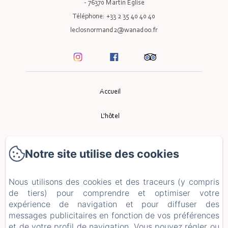
- 76370 Martin Eglise
Téléphone: +33 2 35 40 40 40
leclosnormand2@wanadoo.fr
Accueil
L'hôtel
Le Restaurant
Notre site utilise des cookies
Événement
Nous utilisons des cookies et des traceurs (y compris
Tourisme
de tiers) pour comprendre et optimiser votre
expérience de navigation et pour diffuser des
messages publicitaires en fonction de vos préférences
Contact
et de votre profil de navigation. Vous pouvez régler ou