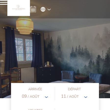
ARRIVÉE
DÉPART
09
11
/ AOÛT
/ AOÛT