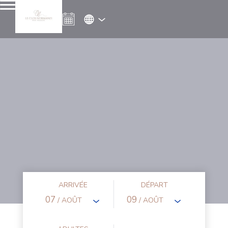
ARRIVÉE
DÉPART
07
09
/ AOÛT
/ AOÛT