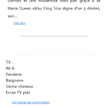
confort et une modernité hors pair grâce à sa
literie Queen et/ou King Size digne d'un 5 étoiles,
son...
Voir plus
Equipements de la chambre
TV
Wi-fi
Penderie
Baignoire
Sèche-cheveux
Ecran TV plat
Voir toutes les commodités